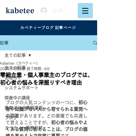
ログイン
カベティーブログ 記事ページ
記事
全ての記事
kabetee（カベティー）
全ての記事
2025年2月5日
読了時間: 4分
零細企業・個人事業主のブログでは、
お知らせ
初心者の悩みを深掘りすべき理由
システムサポート
開催中の講座
ブログの人気コンテンツの一つに、
初心
集客ブログ構築講座
者や知識がない人から寄せられる質問へ
の回答
があります。どの業種でも共通し
ブログ
て言えることですが、
初心者の悩みやよ
カベティー業務日誌
くある質問に答えることは、ブログの価
値を高める上で非常に重要
です。