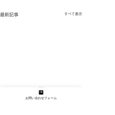
すべて表示
最新記事
ウェブサイト制作の本質
「まずはシンプ
スポンサーリンク
お問い合わせフォーム
は「接触」から始まる
璧を目指すより
る”ことの大切
～仏具回収サービス業者様へ
私たちは日々、さ