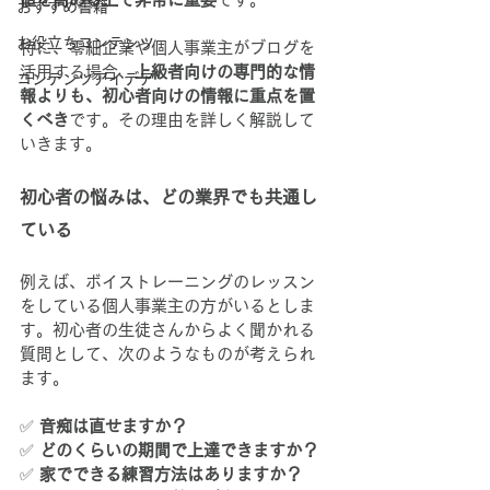
おすすめ書籍
お役立ちコンテンツ
特に、零細企業や個人事業主がブログを
活用する場合、
上級者向けの専門的な情
コンテンツアイデア
報よりも、初心者向けの情報に重点を置
くべき
です。その理由を詳しく解説して
いきます。
初心者の悩みは、どの業界でも共通し
ている
例えば、ボイストレーニングのレッスン
をしている個人事業主の方がいるとしま
す。初心者の生徒さんからよく聞かれる
質問として、次のようなものが考えられ
ます。
✅ 
音痴は直せますか？
✅ 
どのくらいの期間で上達できますか？
✅ 
家でできる練習方法はありますか？